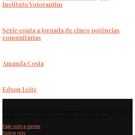
Instituto Votorantim
Série conta a jornada de cinco potências
comunitárias
Amanda Costa
Edson Leite
A Aupa é um veículo jornalístico independente, lançado em maio de 2018 e
voltado à cobertura crítica do ecossistema de impacto social.
Fale com a gente
Sobre nós