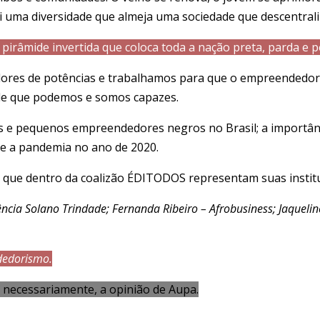
i uma diversidade que almeja uma sociedade que descentraliza
irâmide invertida que coloca toda a nação preta, parda e pe
isadores de potências e trabalhamos para que o empreende
za de que podemos e somos capazes.
 pequenos empreendedores negros no Brasil; a importância 
te a pandemia no ano de 2020.
s, que dentro da coalizão ÉDITODOS representam suas institu
ncia Solano Trindade; Fernanda Ribeiro – Afrobusiness; Jaqueline
dedorismo.
, necessariamente, a opinião de Aupa.