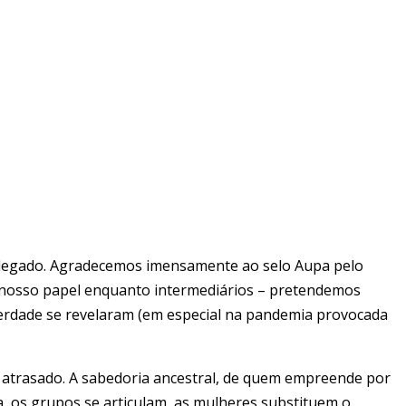
o legado. Agradecemos imensamente ao selo Aupa pelo
 nosso papel enquanto intermediários – pretendemos
erdade se revelaram (em especial na pandemia provocada
o atrasado. A sabedoria ancestral, de quem empreende por
, os grupos se articulam, as mulheres substituem o