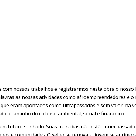
mos com nossos trabalhos e registrarmos nesta obra o noss
palavras as nossas atividades como afroempreendedores e o
 que eram apontados como ultrapassados e sem valor, na v
o a caminho do colapso ambiental, social e financeiro.
m um futuro sonhado. Suas moradias não estão num passad
bos e comunidades. O velho se renova, o jovem se aprimora