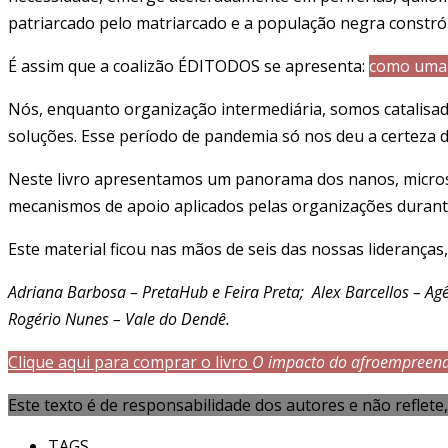
patriarcado pelo matriarcado e a população negra constró
É assim que a coalizão ÉDITODOS se apresenta:
como uma p
Nós, enquanto organização intermediária, somos catal
soluções. Esse período de pandemia só nos deu a certe
Neste livro apresentamos um panorama dos nanos, micros e
mecanismos de apoio aplicados pelas organizações duran
Este material ficou nas mãos de seis das nossas liderança
Adriana Barbosa – PretaHub e Feira Preta; Alex Barcellos – Agê
Rogério Nunes – Vale do Dendê.
Clique aqui para comprar o livro
O impacto do afroempreen
Este texto é de responsabilidade dos autores e não reflete
TAGS