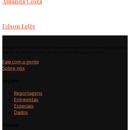
Amanda Costa
Edson Leite
A Aupa é um veículo jornalístico independente, lançado em maio de 2018 e
voltado à cobertura crítica do ecossistema de impacto social.
Fale com a gente
Sobre nós
seções
Reportagens
Entrevistas
Especiais
Dados
Temas