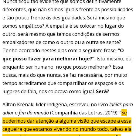
Nunca ficou tão evidente que somos definitivamente
diferentes, que não somos iguais frente às possibilidades
e tão pouco frente às desigualdades. Será mesmo que
somos empáticos? A empatia é se colocar no lugar do
outro, será mesmo que temos condições de sermos
embaixadores de como o outro ou a outra se sente?
Tenho acordado nestes dias com a seguinte frase:
“O
que posso fazer para melhorar hoje?”
. Isto mesmo, eu,
enquanto ser humano, no que posso melhorar? Essa
busca, mais do que nunca, se faz necessária, por muito
tempo acreditamos que compartilhar os espaços e os
lugares de fala, nos colocava como igual.
Será?
Aílton Krenak, líder indígena, escreveu no livro
Idéias para
adiar o fim do mundo
(Companhia das Letras, 2019): “
Se
pudermos dar atenção a alguma visão que escape a essa
cegueira que estamos vivendo no mundo todo, talvez ela