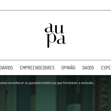
Aupa
IÁRIOS
EMPREENDEDORES
OPINIÃO
DADOS
ESPE
ental reconhecer as questões históricas que fomentam a exclusão...