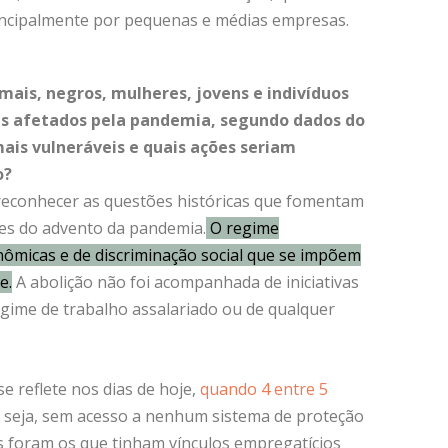
principalmente por pequenas e médias empresas.
ais, negros, mulheres, jovens e indivíduos
is afetados pela pandemia, segundo dados do
mais vulneráveis e quais ações seriam
o?
econhecer as questões históricas que fomentam
tes do advento da pandemia.
O regime
ômicas e de discriminação social que se impõem
e.
A abolição não foi acompanhada de iniciativas
gime de trabalho assalariado ou de qualquer
e reflete nos dias de hoje,
quando 4 entre 5
u seja, sem acesso a nenhum sistema de proteção
s foram os que tinham vínculos empregatícios