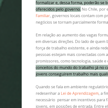
formalizar e, dessa forma, poderão se be
oferecidos pelo governo
.
No Chile, por
Familiar
, governos locais contam com p
negócios se tornam parcialmente formai
Em relação ao aumento das vagas forma
em diversas direções. Do lado de quem b
força de trabalho existente, e ainda r
pessoas estejam mais conectadas com a
promissores, como tecnologia, saúde e 
conceitos do mundo do trabalho já no c
jovens conseguirem trabalho mais qualif
Quando se fala em ambiente regulatóri
redesenhar a
Lei de Aprendizagem
, a f
necessário pensar em incentivos para fa
jovens, em posições de entrada. Entre el