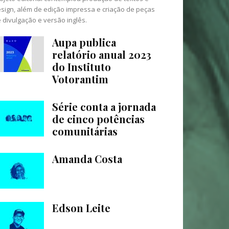
sign, além de edição impressa e criação de peças
 divulgação e versão inglês.
Aupa publica
relatório anual 2023
do Instituto
Votorantim
Série conta a jornada
de cinco potências
comunitárias
Amanda Costa
Edson Leite