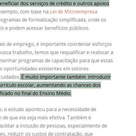
neficiar dos serviços de crédito e outros apoios
 exemplo, com base na
Lei de Microempresa
rogramas de formalização simplificada, onde os
s e podem acessar benefícios públicos.
is de emprego, é importante coordenar esforços
usca trabalho, temos que requalificar e realocar a
edesenhar programas de capacitação para que estas
s oportunidades existentes em setores
cuidados.
É muito importante também introduzir
urrículo escolar, aumentando as chances dos
icado no final do Ensino Médio.
o, o estudo apontou para a necessidade de
im de que ela seja mais efetiva. Também é
cilitar a inclusão de pessoas, especialmente de
es, reduzir os custos de contratação, que