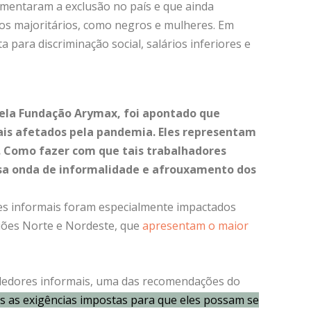
fomentaram a exclusão no país e que ainda
os majoritários, como negros e mulheres. Em
 para discriminação social, salários inferiores e
ela Fundação Arymax, foi apontado que
ais afetados pela pandemia. Eles representam
a. Como fazer com que tais trabalhadores
a onda de informalidade e afrouxamento dos
s informais foram especialmente impactados
iões Norte e Nordeste, que
apresentam o maior
edores informais, uma das recomendações do
ais as exigências impostas para que eles possam se