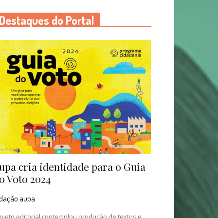
Destaques do Portal
upa cria identidade para o Guia
o Voto 2024
edação aupa
ojeto editorial contemplou produção de textos e