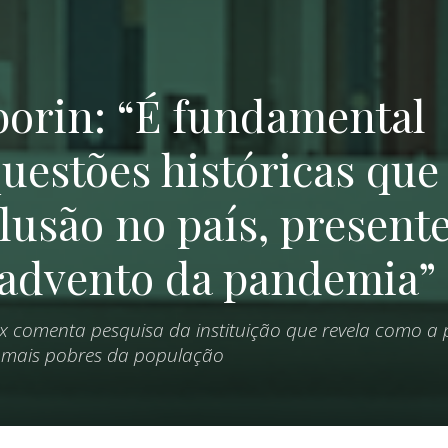
borin: “É fundamental
uestões históricas que
usão no país, present
 advento da pandemia”
 comenta pesquisa da instituição que revela como a
mais pobres da população