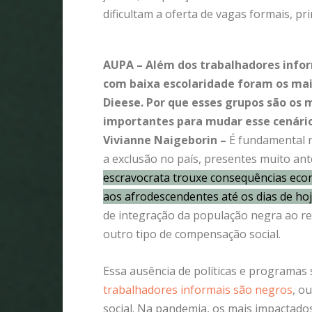
dificultam a oferta de vagas formais, 
AUPA – Além dos trabalhadores inform
com baixa escolaridade foram os ma
Dieese. Por que esses grupos são os 
importantes para mudar esse cenári
Vivianne Naigeborin –
É fundamental r
a exclusão no país, presentes muito an
escravocrata trouxe consequências econ
aos afrodescendentes até os dias de hoj
de integração da população negra ao re
outro tipo de compensação social.
Essa ausência de políticas e programas s
trabalhadores informais são negros
, o
social. Na pandemia, os mais impactado