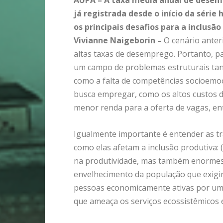
AUPA – A taxa média anual de desemp
já registrada desde o início da série
os principais desafios para a inclusã
Vivianne Naigeborin –
O cenário anter
altas taxas de desemprego. Portanto, p
um campo de problemas estruturais tant
como a falta de competências socioemo
busca empregar, como os altos custos de
menor renda para a oferta de vagas, en
Igualmente importante é entender as 
como elas afetam a inclusão produtiva: 
na produtividade, mas também enormes 
envelhecimento da população que exigir
pessoas economicamente ativas por um 
que ameaça os serviços ecossistêmicos