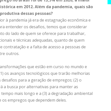
rego no Brasil foi de 13,5% em 2020, a maior
 histórica em 2012. Além da pandemia, quais são
o produtiva dessas pessoas?
ior à pandemia já era de estagnação econômica e
ara entender os desafios, temos que considerar
o do lado de quem se oferece para trabalhar,
cionais e técnicas adequadas, quanto de quem
 contratação e a falta de acesso a pessoas de
tre outros.
transformações que estão em curso no mundo e
(1) os avanços tecnológicos que trarão melhorias
desafios para a geração de empregos; (2) o
á a busca por alternativas para manter as
tempo mais longo e a (3) a degradação ambiental
 e os empregos que dependem deles.