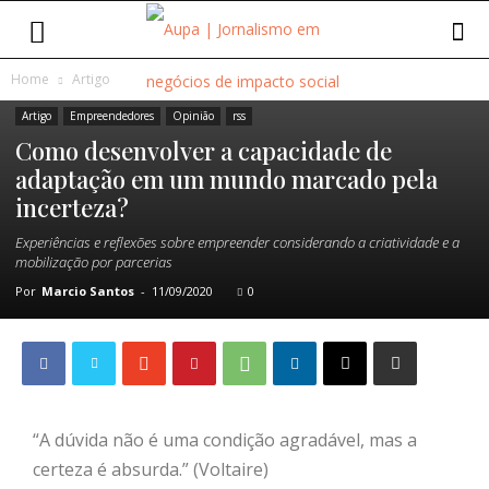
Home
Artigo
Artigo
Empreendedores
Opinião
rss
Como desenvolver a capacidade de
adaptação em um mundo marcado pela
incerteza?
Experiências e reflexões sobre empreender considerando a criatividade e a
mobilização por parcerias
Por
Marcio Santos
-
11/09/2020
0
“A dúvida não é uma condição agradável, mas a
certeza é absurda.” (Voltaire)