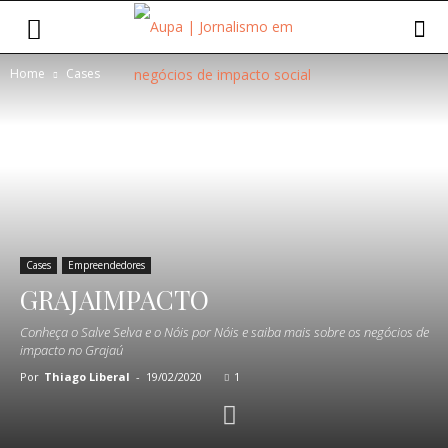
Home
Cases
Cases
Empreendedores
GRAJAIMPACTO
Conheça o Salve Selva e o Nóis por Nóis e saiba mais sobre os negócios de
impacto no Grajaú
Por
Thiago Liberal
-
19/02/2020
1