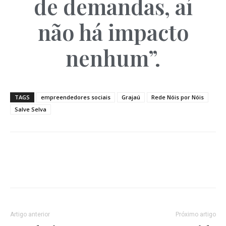
de demandas, aí
não há impacto
nenhum”.
TAGS
empreendedores sociais
Grajaú
Rede Nóis por Nóis
Salve Selva
Artigo anterior
Próximo artigo