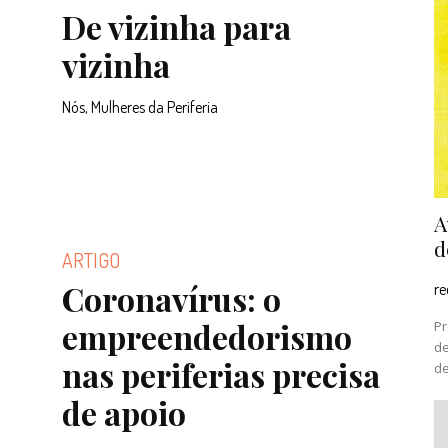
De vizinha para
vizinha
Nós, Mulheres da Periferia
A
d
ARTIGO
Coronavírus: o
r
empreendedorismo
Pr
de
nas periferias precisa
de
de apoio