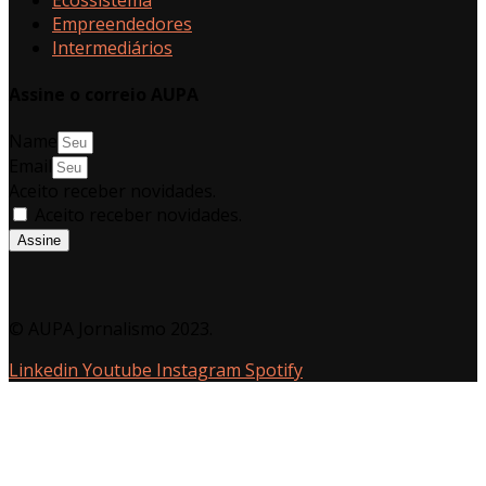
Empreendedores
Intermediários
Assine o correio AUPA
Name
Email
Aceito receber novidades.
Aceito receber novidades.
Assine
© AUPA Jornalismo 2023.
Linkedin
Youtube
Instagram
Spotify