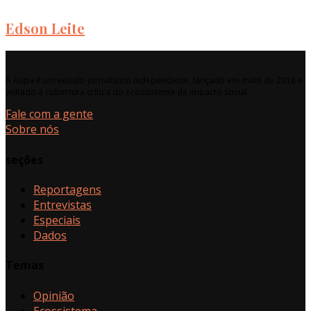
Edson Leite
A Aupa é um veículo jornalístico independente, lançado em maio de 2018 e
voltado à cobertura crítica do ecossistema de impacto social.
Fale com a gente
Sobre nós
seções
Reportagens
Entrevistas
Especiais
Dados
Temas
Opinião
Ecossistema