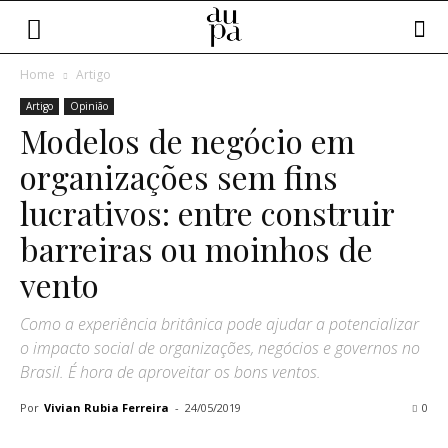
Home
Artigo
Artigo
Opinião
Modelos de negócio em
organizações sem fins
lucrativos: entre construir
barreiras ou moinhos de
vento
Como a experiência britânica pode ajudar a potencializar
o impacto social de organizações, negócios e governos no
Brasil. É hora de aproveitar os bons ventos.
Por
Vivian Rubia Ferreira
-
24/05/2019
0