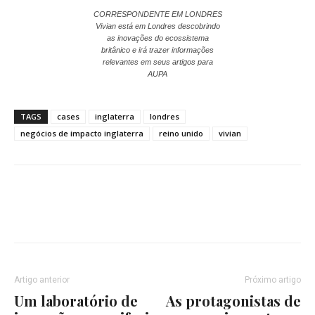
CORRESPONDENTE EM LONDRES
Vivian está em Londres descobrindo
as inovações do ecossistema
britânico e irá trazer informações
relevantes em seus artigos para
AUPA
TAGS
cases
inglaterra
londres
negócios de impacto inglaterra
reino unido
vivian
Artigo anterior
Próximo artigo
Um laboratório de
As protagonistas de