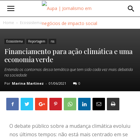
Home
Ecossistema
Ecossistema
Reportagem
rss
Financiamento para ação climática e uma
economia verde
Entenda os contornos dessa temática que tem sido cada vez mais debatida
na sociedade
Por
Marina Martinez
-
01/06/2021
0
O debate público sobre a mudança climática evoluiu
nos últimos tempos: não está mais centrado em se