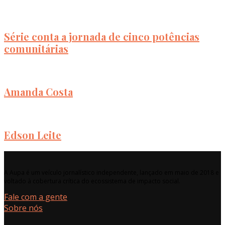
Série conta a jornada de cinco potências
comunitárias
Amanda Costa
Edson Leite
A Aupa é um veículo jornalístico independente, lançado em maio de 2018 e
voltado à cobertura crítica do ecossistema de impacto social.
Fale com a gente
Sobre nós