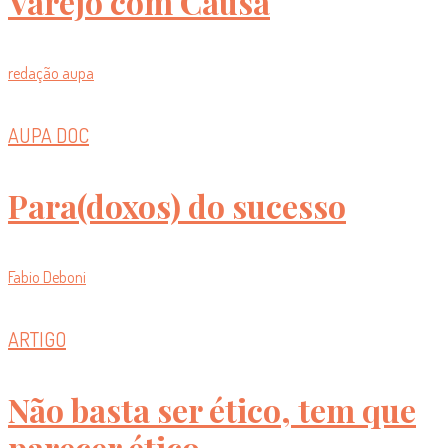
Varejo com Causa
redação aupa
AUPA DOC
Para(doxos) do sucesso
Fabio Deboni
ARTIGO
Não basta ser ético, tem que
parecer ético