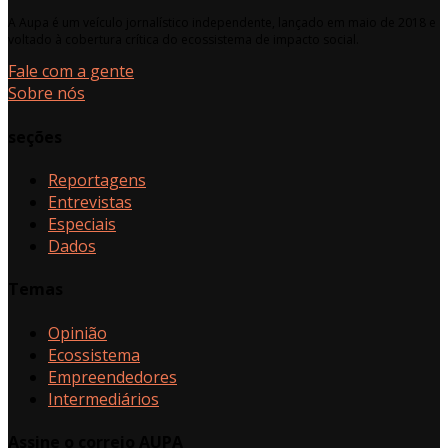
A Aupa é um veículo jornalístico independente, lançado em maio de 2018 e
voltado à cobertura crítica do ecossistema de impacto social.
Fale com a gente
Sobre nós
seções
Reportagens
Entrevistas
Especiais
Dados
Temas
Opinião
Ecossistema
Empreendedores
Intermediários
Assine o correio AUPA