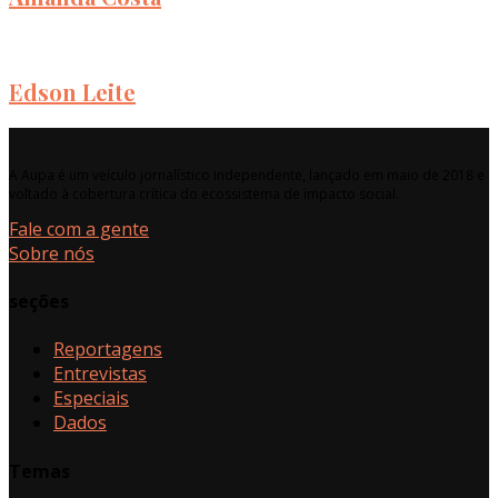
Edson Leite
A Aupa é um veículo jornalístico independente, lançado em maio de 2018 e
voltado à cobertura crítica do ecossistema de impacto social.
Fale com a gente
Sobre nós
seções
Reportagens
Entrevistas
Especiais
Dados
Temas