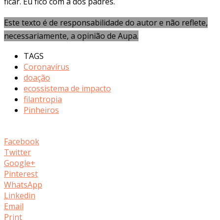
ficar. Eu fico com a dos padres.
Este texto é de responsabilidade do autor e não reflete,
necessariamente, a opinião de Aupa.
TAGS
Coronavírus
doação
ecossistema de impacto
filantropia
Pinheiros
Facebook
Twitter
Google+
Pinterest
WhatsApp
Linkedin
Email
Print