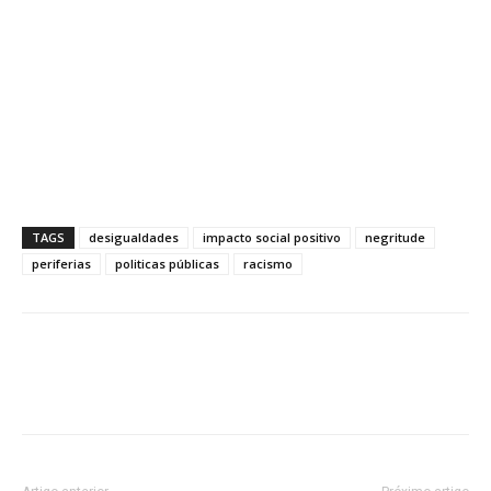
TAGS
desigualdades
impacto social positivo
negritude
periferias
politicas públicas
racismo