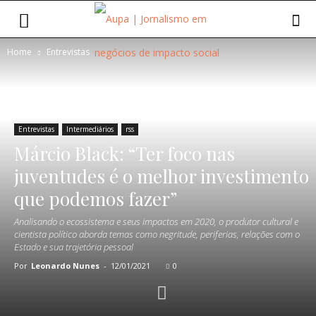
Home
Entrevistas
Entrevistas
Intermediários
rss
Márcio Black: “Ter foco nas
juventudes é o melhor investimento
que podemos fazer”
Analisando o ecossistema e seus impactos em 2020, o produtor cultural e
cientista político aborda temas como negritude, periferias, relações com o
Estado e sua trajetória pessoal
Por
Leonardo Nunes
-
12/01/2021
0