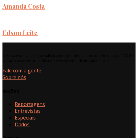
Amanda Costa
Edson Leite
A Aupa é um veículo jornalístico independente, lançado em maio de 2018 e
voltado à cobertura crítica do ecossistema de impacto social.
Fale com a gente
Sobre nós
seções
Reportagens
Entrevistas
Especiais
Dados
Temas