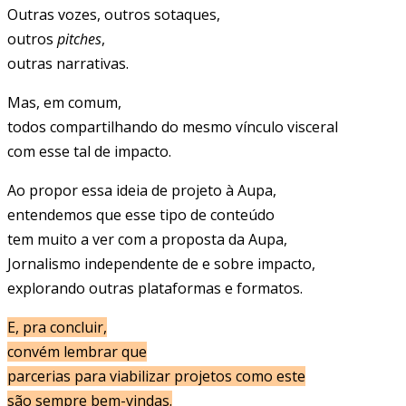
Outras vozes, outros sotaques,
outros
pitches
,
outras narrativas.
Mas, em comum,
todos compartilhando do mesmo vínculo visceral
com esse tal de impacto.
Ao propor essa ideia de projeto à Aupa,
entendemos que esse tipo de conteúdo
tem muito a ver com a proposta da Aupa,
Jornalismo independente de e sobre impacto,
explorando outras plataformas e formatos.
E, pra concluir,
convém lembrar que
parcerias para viabilizar projetos como este
são sempre bem-vindas.