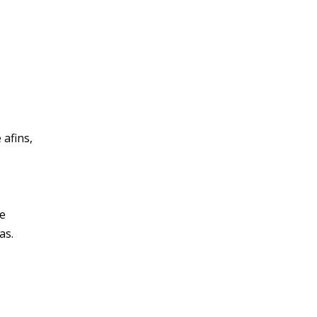
 afins,
ue
as.