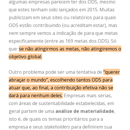
algumas empresas parecem ter dos ODS, mesmo
que estes tenham sido lançados em 2015. Muitas
publicizam em seus sites ou relatórios para quais
ODS estão contribuindo (ou acreditam estar), mas
nem sempre vemos a indicação de para que metas
especificamente (entre as 169 metas dos ODS). Só
que:
se não atingirmos as metas, não atingiremos o
objetivo global.
Outro problema pode ser uma tentativa de
“querer
abraçar o mundo”, escolhendo tantos ODS para
atuar que, ao final, a contribuição efetiva não se
dará para nenhum deles.
Empresas mais sérias,
com áreas de sustentabilidade estabelecidas, em
geral partem de uma
análise de materialidade
,
isto é, de quais os temas prioritários para a
empresa e seus
stakeholders
para definirem sua