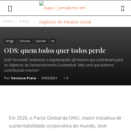
Home
Artigo
Artigo
Colunas
Opinião
rss
ODS: quem todos quer todos perde
Está “na moda” empresas e organizações afirmarem que contribuem para
os Objetivos de Desenvolvimento Sustentável. Mas será que estamos
contribuindo mesmo?
Por
Vanessa Prata
-
10/03/2021
0
Em 2020, o Pacto Global da ONU, maior iniciativa de
sustentabilidade corporativa do mundo, teve