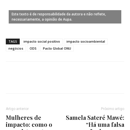
Este texto é de responsabilidade da autora e não reflete,
necessariamente, a opinião de Aupa.
TAGS
impacto social positivo
impacto socioambiental
negócios
ODS
Pacto Global ONU
Artigo anterior
Próximo artigo
Mulheres de
Samela Sateré Mawé:
impacto: como o
“Há uma falsa